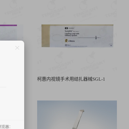
0-L 2-0
柯惠内视镜手术用结扎器械SGL-1
浏览器：