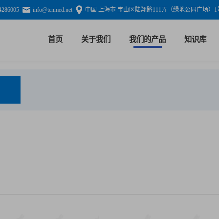
4286005
info@tenmed.net
中国 上海市 宝山区陆翔路111弄（绿地公园广场）1号
首页
关于我们
我们的产品
知识库