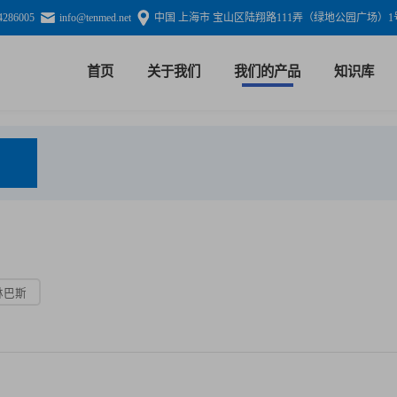
4286005
info@tenmed.net
中国 上海市 宝山区陆翔路111弄（绿地公园广场）1号
首页
关于我们
我们的产品
知识库
林巴斯