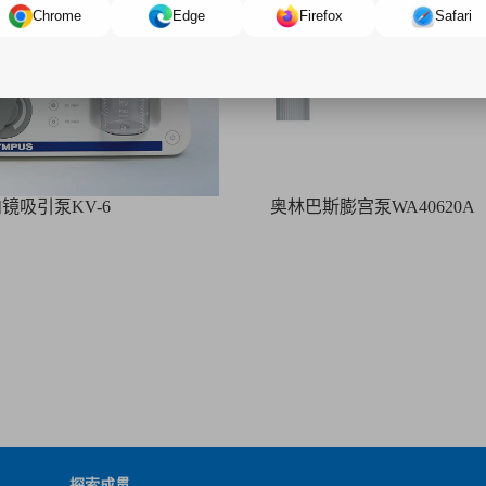
Chrome
Edge
Firefox
Safari
镜吸引泵KV-6
奥林巴斯膨宫泵WA40620A
探索成贯