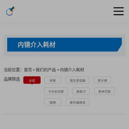
内镜介入耗材
当前位置：首页
我们的产品
内镜介入耗材
>
>
品牌筛选
全部
柯惠
强生爱惜康
爱尔博
卡尔史托斯
美敦力
奥林巴斯
狼牌
泰利福微克