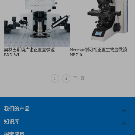
奥林巴斯膜片钳正置显微镜
Nexcope耐可视正置生物显微镜
BX51WI
NE710
1
2
下一页
我们的产品
知识库
探索成贯