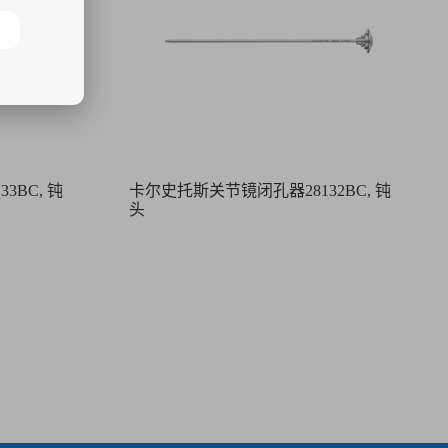
3BC, 钝
卡尔史托斯关节镜闭孔器28132BC, 钝
头