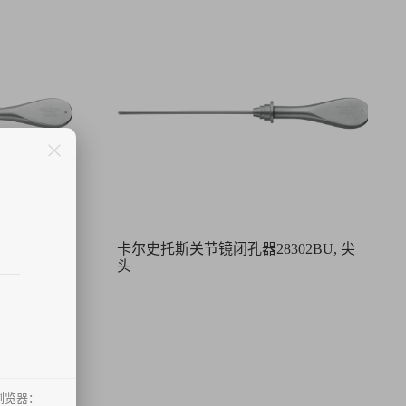
2BV, 钝头
卡尔史托斯关节镜闭孔器28302BU, 尖
头
浏览器：