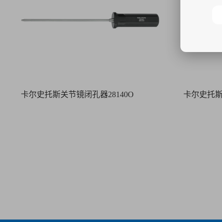
卡尔史托斯关节镜闭孔器28140O
卡尔史托斯