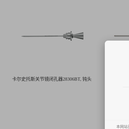
卡尔史托斯关节镜闭孔器28306BT, 钝头
卡尔史托斯关
本网站