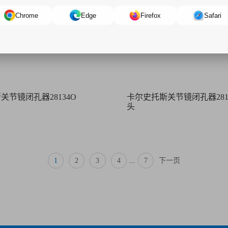
Chrome
Edge
Firefox
Safari
关节镜闭孔器28134O
卡尔史托斯关节镜闭孔器2813
头
1
2
3
4
...
7
下一页