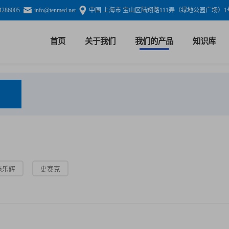
4286005
info@tenmed.net
中国 上海市 宝山区陆翔路111弄（绿地公园广场）1号
首页
关于我们
我们的产品
知识库
施乐辉
史赛克