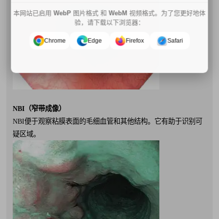
本网站已启用
WebP
图片格式 和
WebM
视频格式。为了您更好地体
验，请下载以下浏览器：
Chrome
Edge
Firefox
Safari
NBI（窄带成像）
NBI便于观察粘膜表面的毛细血管和其他结构。它有助于识别可
疑区域。