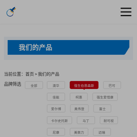
我们的产品
当前位置：首页
我们的产品
>
品牌筛选
全部
澳华
强生伯恩森斯
巴可
佳能
柯惠
强生爱惜康
爱尔博
奥伟登
富士
卡尔史托斯
马丁
耐可视
尼康
美敦力
迈瑞