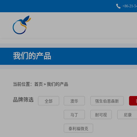
+86-21-5
我们的产品
当前位置：首页
我们的产品
>
品牌筛选
全部
澳华
强生伯恩森斯
马丁
耐可视
尼康
泰利福微克