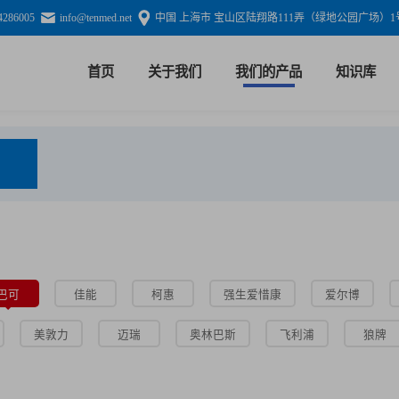
4286005
info@tenmed.net
中国 上海市 宝山区陆翔路111弄（绿地公园广场）1号
首页
关于我们
我们的产品
知识库
巴可
佳能
柯惠
强生爱惜康
爱尔博
美敦力
迈瑞
奥林巴斯
飞利浦
狼牌