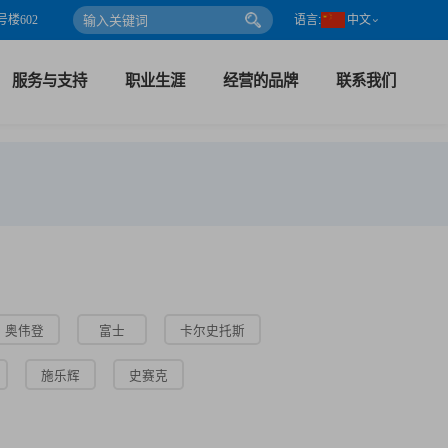
楼602
语言:
中文
服务与支持
职业生涯
经营的品牌
联系我们
奥伟登
富士
卡尔史托斯
施乐辉
史赛克